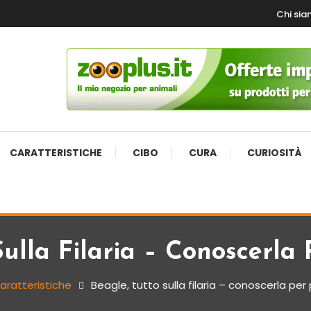
Chi si
CARATTERISTICHE
CIBO
CURA
CURIOSITÀ
Sulla Filaria – Conoscerla 
aratteristiche
Beagle, tutto sulla filaria – conoscerla per