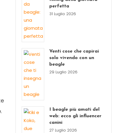
perfetta
31 Luglio 2026
Venti cose che capirai
solo vivendo con un
beagle
29 Luglio 2026
te
I beagle più amati del
.
web: ecco gli influencer
canini
27 Luglio 2026