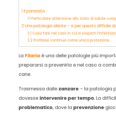
1
Il parassita
1.1
Particolare attenzione allo stato di salute com
2
Una patologia silente – e per questo difficile d
2.1
Cosa fare nel caso in cui si sospetti l’infestaz
2.2
Profilassi continua come unica protezione
La
Filaria
è una delle patologie più import
prepararsi a prevenirla e nel caso a comb
cane.
Trasmessa dalle
zanzare
– la patologia 
dovesse
intervenire per tempo
. La diffic
problematico
, dove la
prevenzione
gioc