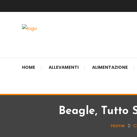
Skip
To
Content
sito web dedicato alla razza beagle.
Beagle Italia
HOME
ALLEVAMENTI
ALIMENTAZIONE
Beagle, Tutto 
Home
C