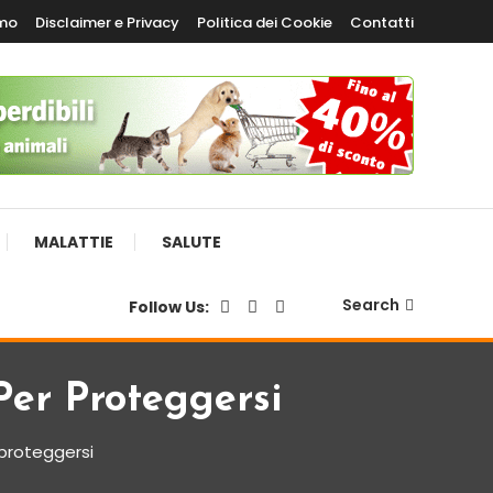
amo
Disclaimer e Privacy
Politica dei Cookie
Contatti
MALATTIE
SALUTE
Search
Follow Us:
Per Proteggersi
 proteggersi