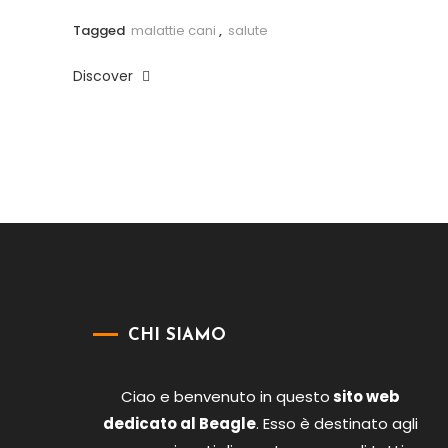
Tagged
malattie cani
,
salute
Discover
Paginazione
degli
articoli
CHI SIAMO
Ciao e benvenuto in questo
sito web
dedicato al Beagle
. Esso è destinato agli