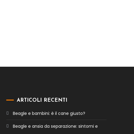
ARTICOLI RECENTI
Beagle e bambini: è il cane giusto?
Beagle e ansia da separazione: sintomi e