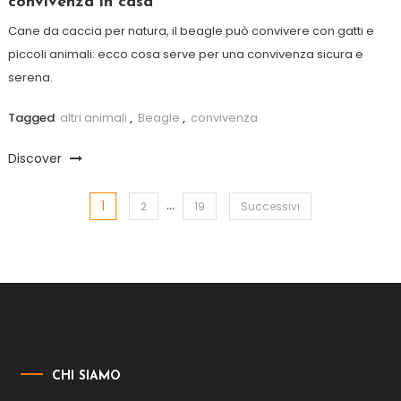
convivenza in casa
Cane da caccia per natura, il beagle può convivere con gatti e
piccoli animali: ecco cosa serve per una convivenza sicura e
serena.
Tagged
altri animali
,
Beagle
,
convivenza
Discover
…
1
Paginazione
2
19
Successivi
degli
articoli
CHI SIAMO