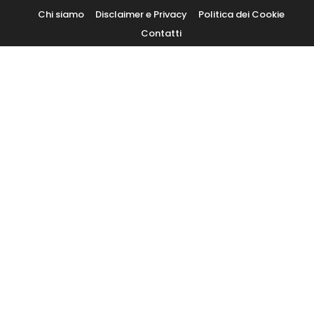
Skip
Chi siamo
Disclaimer e Privacy
Politica dei Cookie
To
Contatti
Content