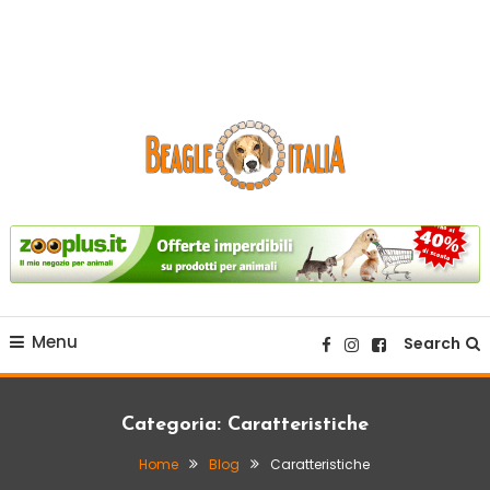
sito web dedicato alla razza beagle.
Beagle Italia
Menu
Search
Categoria:
Caratteristiche
Home
Blog
Caratteristiche