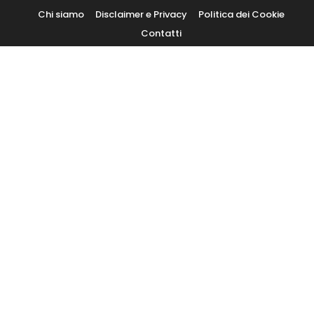
Skip
Chi siamo
Disclaimer e Privacy
Politica dei Cookie
To
Contatti
Content