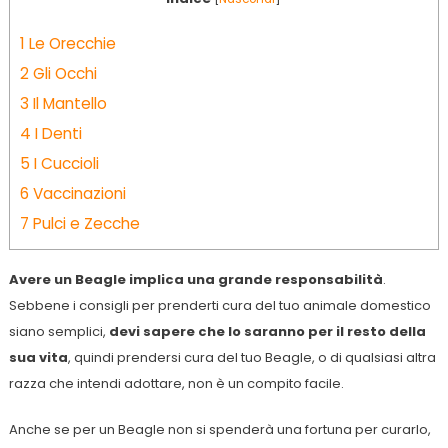
1
Le Orecchie
2
Gli Occhi
3
Il Mantello
4
I Denti
5
I Cuccioli
6
Vaccinazioni
7
Pulci e Zecche
Avere un Beagle implica una grande responsabilità
.
Sebbene i consigli per prenderti cura del tuo animale domestico
siano semplici,
devi sapere che lo saranno per il resto della
sua vita
, quindi prendersi cura del tuo Beagle, o di qualsiasi altra
razza che intendi adottare, non è un compito facile.
Anche se per un Beagle non si spenderà una fortuna per curarlo,