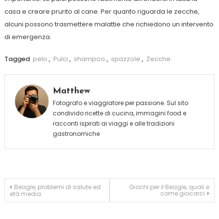
casa e creare prurito al cane. Per quanto riguarda le zecche,
alcuni possono trasmettere malattie che richiedono un intervento
di emergenza.
Tagged
pelo
,
Pulci
,
shampoo
,
spazzole
,
Zecche
Matthew
Fotografo e viaggiatore per passione. Sul sito
condivido ricette di cucina, immagini food e
racconti ispirati ai viaggi e alle tradizioni
gastronomiche
Navigazione
Beagle, problemi di salute ed
Giochi per il Beagle, quali e
come giocarci
età media
articoli