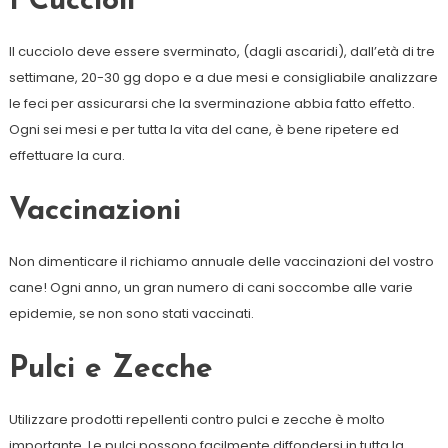
I Cuccioli
Il cucciolo deve essere sverminato, (dagli ascaridi), dall’età di tre
settimane, 20-30 gg dopo e a due mesi e consigliabile analizzare
le feci per assicurarsi che la sverminazione abbia fatto effetto.
Ogni sei mesi e per tutta la vita del cane, è bene ripetere ed
effettuare la cura.
Vaccinazioni
Non dimenticare il richiamo annuale delle vaccinazioni del vostro
cane! Ogni anno, un gran numero di cani soccombe alle varie
epidemie, se non sono stati vaccinati.
Pulci e Zecche
Utilizzare prodotti repellenti contro pulci e zecche è molto
importante. Le pulci possono facilmente diffondersi in tutta la