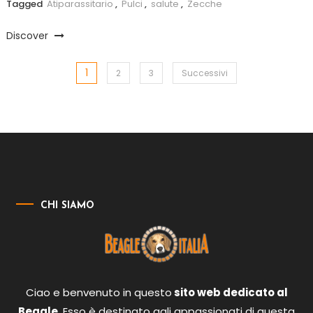
Tagged
Atiparassitario
,
Pulci
,
salute
,
Zecche
Discover
1
Paginazione
2
3
Successivi
degli
articoli
CHI SIAMO
Ciao e benvenuto in questo
sito web dedicato al
Beagle
. Esso è destinato agli appassionati di questa