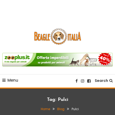
sito web dedicato alla razza beagle.
Beagle Italia
Menu
Search
Tag:
Pulci
Home
Blog
Pulci