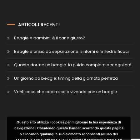
ARTICOLI RECENTI
Beagle e bambini: è il cane giusto?
Beagle e ansia da separazione: sintomi e rimedi efficaci
Quanto dorme un beagle: la guida completa per ogni età
Un giorno da beagle: timing della giornata perfetta
Venti cose che capirai solo vivendo con un beagle
Questo sito utilizza i cookies per migliorare la tua esperienza di
Chi siamo
Disclaimer e Privacy
Politica dei Cookie
navigazione | Chiudendo questo banner, scorrendo questa pagina
Contatti
o cliccando qualunque suo elemento acconsenti all'uso dei
cookies | Se vuoi saperne di più o negare il consenso a tutti o ad