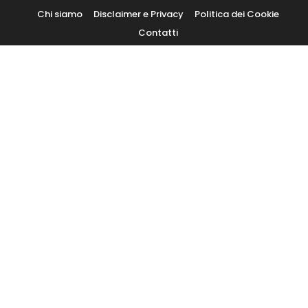
Skip
Chi siamo
Disclaimer e Privacy
Politica dei Cookie
To
Contatti
Content