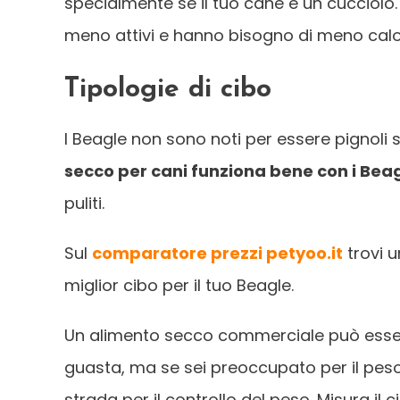
specialmente se il tuo cane è un cucciolo.
meno attivi e hanno bisogno di meno calo
Tipologie di cibo
I Beagle non sono noti per essere pignoli su
secco per cani funziona bene con i Bea
puliti.
Sul
comparatore prezzi petyoo.it
trovi u
miglior cibo per il tuo Beagle.
Un alimento secco commerciale può essere
guasta, ma se sei preoccupato per il peso 
strada per il controllo del peso. Misura il