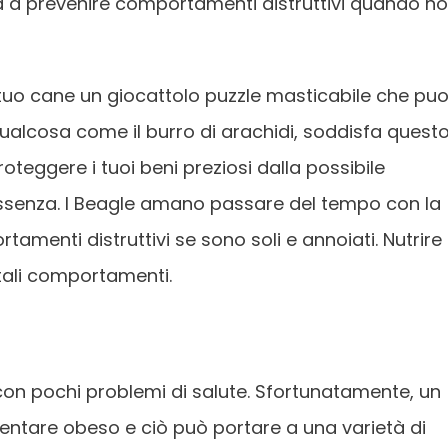
ta a prevenire comportamenti distruttivi quando n
 tuo cane un giocattolo puzzle masticabile che puo
alcosa come il burro di arachidi, soddisfa quest
oteggere i tuoi beni preziosi dalla possibile
 assenza. I Beagle amano passare del tempo con la
menti distruttivi se sono soli e annoiati. Nutrire i
tali comportamenti.
con pochi problemi di salute. Sfortunatamente, un
entare obeso e ciò può portare a una varietà di