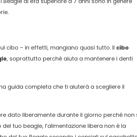
 I Beagle di età superiore a 7 anni sono in genere
rie.
l cibo – in effetti, mangiano quasi tutto. Il
cibo
gle
, soprattutto perché aiuta a mantenere i denti
na guida completa che ti aiuterà a scegliere il
 dato liberamente durante il giorno perché non 
del tuo beagle, l’alimentazione libera non è la
 cibo del tuo Beagle secondo i consigli sul pacchett