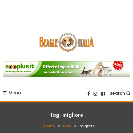
sito web dedicato alla razza beagle.
Beagle Italia
Menu
Search
Tag:
migliore
Home
Blog
migliore