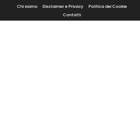
Skip
Chi siamo
Disclaimer e Privacy
Politica dei Cookie
To
Contatti
Content