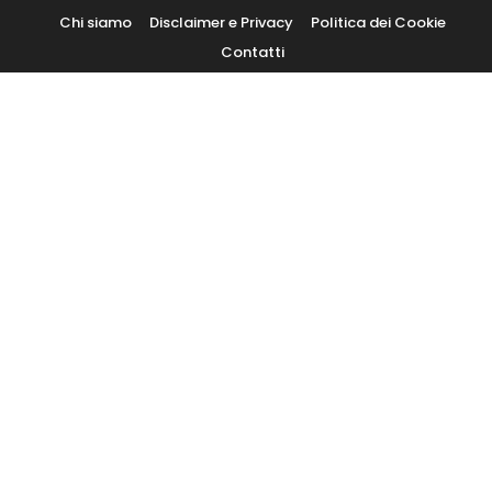
Skip
Chi siamo
Disclaimer e Privacy
Politica dei Cookie
To
Contatti
Content