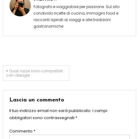
Fotografo e viaggiatore per passione. Sul sito
condivido ricette di cucina, immagini food e
racconti ispirati ai viaggi e alle tradizioni
gastronomiche
Navigazione
Quali razze sono compatibili
con i Beagle
articoli
Lascia un commento
Il tuo indirizzo email non sarà pubblicato.
I campi
obbligatori sono contrassegnati
*
Commento
*