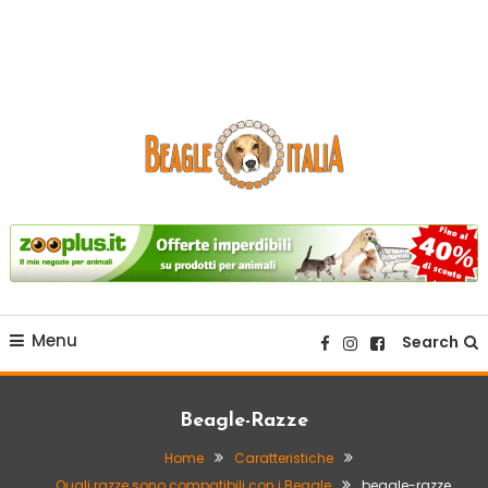
sito web dedicato alla razza beagle.
Beagle Italia
Menu
Search
Beagle-Razze
Home
Caratteristiche
Quali razze sono compatibili con i Beagle
beagle-razze