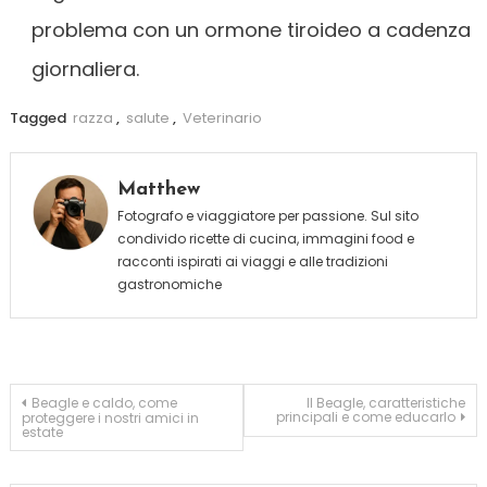
problema con un ormone tiroideo a cadenza
giornaliera.
Tagged
razza
,
salute
,
Veterinario
Matthew
Fotografo e viaggiatore per passione. Sul sito
condivido ricette di cucina, immagini food e
racconti ispirati ai viaggi e alle tradizioni
gastronomiche
Navigazione
Beagle e caldo, come
Il Beagle, caratteristiche
principali e come educarlo
proteggere i nostri amici in
estate
articoli