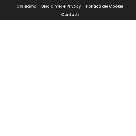
Skip
Chi siamo
Disclaimer e Privacy
Politica dei Cookie
To
Contatti
Content