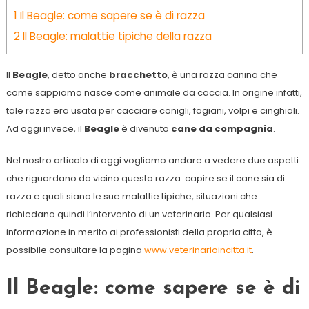
1
Il Beagle: come sapere se è di razza
2
Il Beagle: malattie tipiche della razza
Il
Beagle
, detto anche
bracchetto
, è una razza canina che
come sappiamo nasce come animale da caccia. In origine infatti,
tale razza era usata per cacciare conigli, fagiani, volpi e cinghiali.
Ad oggi invece, il
Beagle
è divenuto
cane da compagnia
.
Nel nostro articolo di oggi vogliamo andare a vedere due aspetti
che riguardano da vicino questa razza: capire se il cane sia di
razza e quali siano le sue malattie tipiche, situazioni che
richiedano quindi l’intervento di un veterinario. Per qualsiasi
informazione in merito ai professionisti della propria citta, è
possibile consultare la pagina
www.veterinarioincitta.it
.
Il Beagle: come sapere se è di