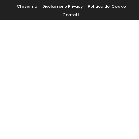
Skip
Chi siamo
Disclaimer e Privacy
Politica dei Cookie
To
Contatti
Content