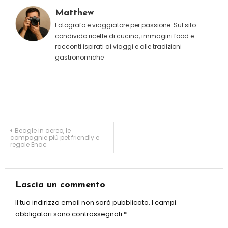
Matthew
Fotografo e viaggiatore per passione. Sul sito
condivido ricette di cucina, immagini food e
racconti ispirati ai viaggi e alle tradizioni
gastronomiche
Navigazione
Beagle in aereo, le
compagnie più pet friendly e
regole Enac
articoli
Lascia un commento
Il tuo indirizzo email non sarà pubblicato.
I campi
obbligatori sono contrassegnati
*