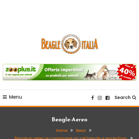
sito web dedicato alla razza beagle.
Beagle Italia
Menu
Search
Beagle-Aereo
Home
News
Beagle in aereo, le compagnie più pet friendly e regole Enac