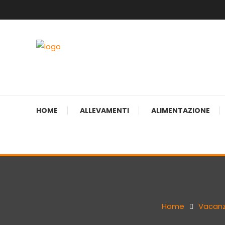
Skip
To
Content
sito web dedicato alla razza beagle.
Beagle Italia
HOME
ALLEVAMENTI
ALIMENTAZIONE
Home
Vacan