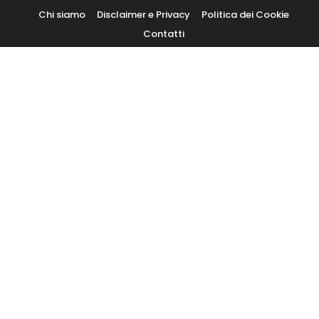
Skip
Chi siamo
Disclaimer e Privacy
Politica dei Cookie
To
Contatti
Content