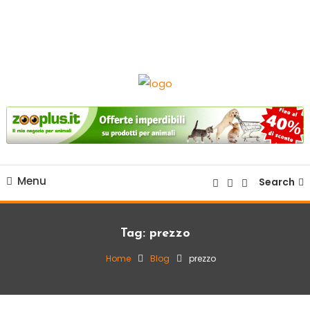
sito web dedicato alla razza beagle.
Beagle Italia
Menu
Search
Tag:
prezzo
Home
Blog
prezzo