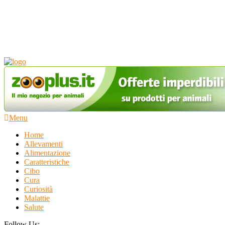
Beagle Italia
sito web dedicato alla razza beagle.
Menu
Home
Allevamenti
Alimentazione
Caratteristiche
Cibo
Cura
Curiosità
Malattie
Salute
Follow Us: