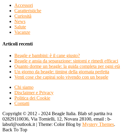
Accessori
Caratteristiche
Curiosità
News
Salute
Vacanze
Articoli recenti
Beagle e bambini: è il cane giusto?
Beagle e ansia da separazione: sintomi e rimedi efficaci
Quanto dorme un beagle: la guida completa per ogni età
Un giorno da beagle: timing della giornata perfetta
Venti cose che capirai solo vivendo con un beagle
Chi siamo
Disclaimer e Privacy
Politica dei Cookie
Contatti
Copyright © 2012 - 2024 Beagle Italia. Blab srl partita iva
02829110036, Via Tornielli, 12, Novara 28100, email : b-
labsrl@outlook.it
|
Theme: Color Blog by
Mystery Themes
.
Back To Top