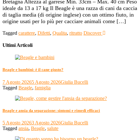
Bretagna Altezza al garrese Min. 33cm – Max. 40 cm Peso
ideale da 13 a 17 kg Il Beagle è una razza di cani da caccia
di taglia media (di origine inglese) con un ottimo fiuto, in
origine usati per lo più per cacciare animali come […]
Tagged
carattere
,
Difetti
,
Qualita
,
ritratto
Discover
Ultimi Articoli
Beagle e bambini: è il cane giusto?
7 Agosto 2026
5 Agosto 2026
Giulia Bucelli
Tagged
Beagle
,
famiglia
Beagle e ansia da separazione: sintomi e rimedi efficaci
5 Agosto 2026
3 Agosto 2026
Giulia Bucelli
Tagged
ansia
,
Beagle
,
salute