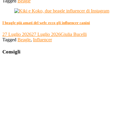
Tagged
Beagle
I beagle più amati del web: ecco gli influencer canini
27 Luglio 2026
27 Luglio 2026
Giulia Bucelli
Tagged
Beagle
,
Influencer
Consigli