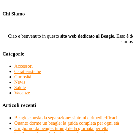
Chi Siamo
Ciao e benvenuto in questo
sito web dedicato al Beagle
. Esso è d
curios
Categorie
Accessori
Caratteristiche
Curiosità
News
Salute
Vacanze
Articoli recenti
Beagle e ansia da separazione: sintomi e rimedi efficaci
Quanto dorme un beagle: la guida completa per ogni età
Un giorno da beagle: timing della giornata perfetta