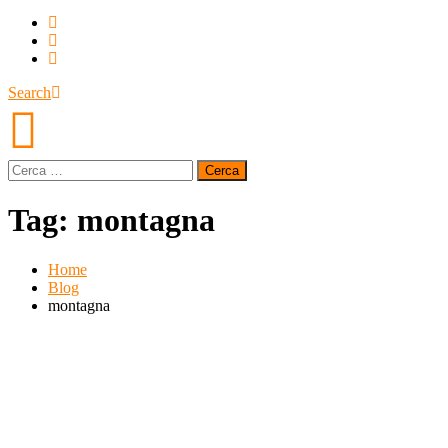
Search
Ricerca
per:
Tag:
montagna
Home
Blog
montagna