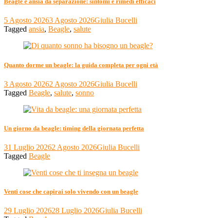
Beagle e ansia da separazione: sintomi e rimedi efficaci
5 Agosto 2026
3 Agosto 2026
Giulia Bucelli
Tagged
ansia
,
Beagle
,
salute
Quanto dorme un beagle: la guida completa per ogni età
3 Agosto 2026
2 Agosto 2026
Giulia Bucelli
Tagged
Beagle
,
salute
,
sonno
Un giorno da beagle: timing della giornata perfetta
31 Luglio 2026
2 Agosto 2026
Giulia Bucelli
Tagged
Beagle
Venti cose che capirai solo vivendo con un beagle
29 Luglio 2026
28 Luglio 2026
Giulia Bucelli