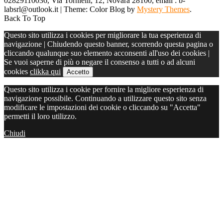
02829110036, Via Tornielli, 12, Novara 28100, email : b-
labsrl@outlook.it
|
Theme: Color Blog by
Mystery Themes
.
Back To Top
Questo sito utilizza i cookies per migliorare la tua esperienza di
navigazione | Chiudendo questo banner, scorrendo questa pagina o
cliccando qualunque suo elemento acconsenti all'uso dei cookies |
Se vuoi saperne di più o negare il consenso a tutti o ad alcuni
cookies
clikka qui
Accetto
Questo sito utilizza i cookie per fornire la migliore esperienza di
navigazione possibile. Continuando a utilizzare questo sito senza
modificare le impostazioni dei cookie o cliccando su "Accetta"
permetti il loro utilizzo.
Chiudi