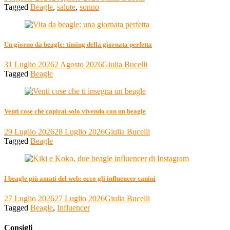
Tagged
Beagle
,
salute
,
sonno
Un giorno da beagle: timing della giornata perfetta
31 Luglio 2026
2 Agosto 2026
Giulia Bucelli
Tagged
Beagle
Venti cose che capirai solo vivendo con un beagle
29 Luglio 2026
28 Luglio 2026
Giulia Bucelli
Tagged
Beagle
I beagle più amati del web: ecco gli influencer canini
27 Luglio 2026
27 Luglio 2026
Giulia Bucelli
Tagged
Beagle
,
Influencer
Consigli