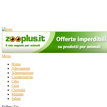
Beagle Italia
sito web dedicato alla razza beagle.
Menu
Home
Allevamenti
Alimentazione
Caratteristiche
Cibo
Cura
Curiosità
Malattie
Salute
Follow Us: