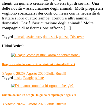
clienti un numero crescente di diversi tipi di servizi. Una
delle novità – assicurazione degli animali. Molti proprietari
vogliono sbarazzarsi dei costi connessi con la necessità di
trattare i loro quattro zampe, cornuti e altri animali
domestici. Cos’è l’assicurazione degli animali? Molte
compagnie di assicurazione offrono […]
Tagged
animali
,
assicurare
,
domestici
,
polizza
Discover
Ultimi Articoli
Beagle e ansia da separazione: sintomi e rimedi efficaci
5 Agosto 2026
3 Agosto 2026
Giulia Bucelli
Tagged
ansia
,
Beagle
,
salute
Quanto dorme un beagle: la guida completa per ogni età
3 Agosto 2026
2 Agosto 2026
Giulia Bucelli