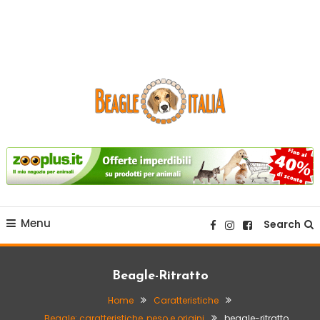
sito web dedicato alla razza beagle.
Beagle Italia
Menu
Search
Beagle-Ritratto
Home
Caratteristiche
Beagle: caratteristiche, peso e origini
beagle-ritratto