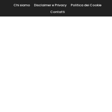
Skip
Chi siamo
Disclaimer e Privacy
Politica dei Cookie
To
Contatti
Content