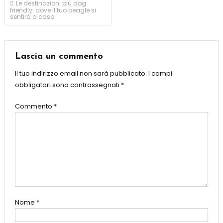
Navigazione
Le destinazioni più dog
friendly: dove il tuo beagle si
sentirà a casa
articoli
Lascia un commento
Il tuo indirizzo email non sarà pubblicato.
I campi
obbligatori sono contrassegnati
*
Commento
*
Nome
*