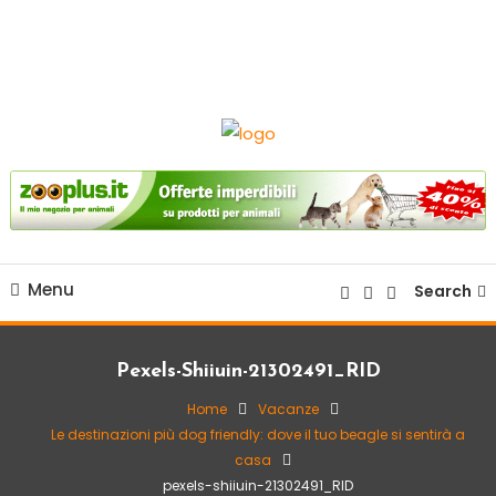
sito web dedicato alla razza beagle.
Beagle Italia
Menu
Search
Pexels-Shiiuin-21302491_RID
Home
Vacanze
Le destinazioni più dog friendly: dove il tuo beagle si sentirà a
casa
pexels-shiiuin-21302491_RID