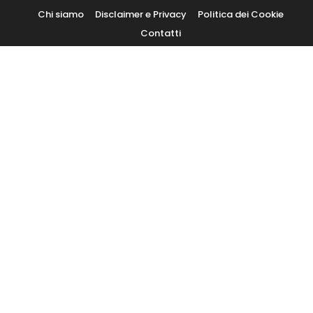
Skip
Chi siamo
Disclaimer e Privacy
Politica dei Cookie
To
Contatti
Content