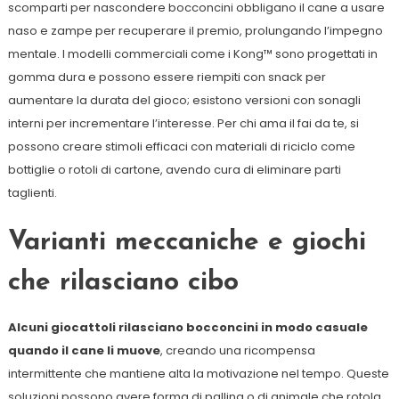
scomparti per nascondere bocconcini obbligano il cane a usare
naso e zampe per recuperare il premio, prolungando l’impegno
mentale. I modelli commerciali come i Kong™ sono progettati in
gomma dura e possono essere riempiti con snack per
aumentare la durata del gioco; esistono versioni con sonagli
interni per incrementare l’interesse. Per chi ama il fai da te, si
possono creare stimoli efficaci con materiali di riciclo come
bottiglie o rotoli di cartone, avendo cura di eliminare parti
taglienti.
Varianti meccaniche e giochi
che rilasciano cibo
Alcuni giocattoli rilasciano bocconcini in modo casuale
quando il cane li muove
, creando una ricompensa
intermittente che mantiene alta la motivazione nel tempo. Queste
soluzioni possono avere forma di pallina o di animale che rotola