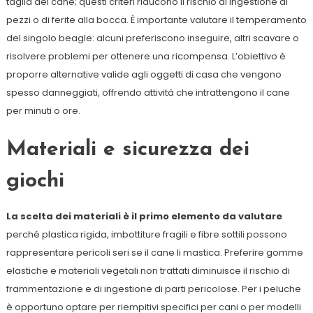
taglia del cane; questi criteri riducono il rischio di ingestione di
pezzi o di ferite alla bocca. È importante valutare il temperamento
del singolo beagle: alcuni preferiscono inseguire, altri scavare o
risolvere problemi per ottenere una ricompensa. L’obiettivo è
proporre alternative valide agli oggetti di casa che vengono
spesso danneggiati, offrendo attività che intrattengono il cane
per minuti o ore.
Materiali e sicurezza dei
giochi
La scelta dei materiali è il primo elemento da valutare
perché plastica rigida, imbottiture fragili e fibre sottili possono
rappresentare pericoli seri se il cane li mastica. Preferire gomme
elastiche e materiali vegetali non trattati diminuisce il rischio di
frammentazione e di ingestione di parti pericolose. Per i peluche
è opportuno optare per riempitivi specifici per cani o per modelli