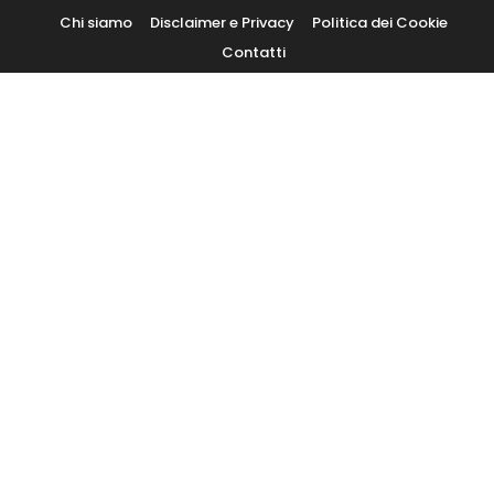
Skip
Chi siamo
Disclaimer e Privacy
Politica dei Cookie
To
Contatti
Content