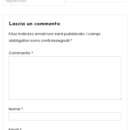
regole Enac
articoli
Lascia un commento
Il tuo indirizzo email non sarà pubblicato.
I campi
obbligatori sono contrassegnati
*
Commento
*
Nome
*
Email
*