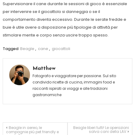
Supervisionare il cane durante le sessioni di gioco è essenziale
per intervenire se il giocattolo si danneggia o se il
comportamento diventa eccessivo. Durante le serate fredde e
buie è utile avere a disposizione più tipologie di attività per
stimolare mente e corpo senza uscire troppo spesso.
Tagged
Beagle
,
cane
,
giocattoli
Matthew
Fotografo e viaggiatore per passione. Sul sito
condivido ricette di cucina, immagini food e
racconti ispirati ai viaggi e alle tradizioni
gastronomiche
Navigazione
Beagle in aereo, le
Beagle liberi tutti! Le operazioni
salva cani della LAV
compagnie più pet friendly e