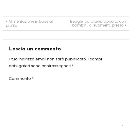
Navigazione
Alimentazione in base al
Beagle: carattere, rapporto con
i bambini, allevamenti, prezzo
profilo
articoli
Lascia un commento
Il tuo indirizzo email non sarà pubblicato.
I campi
obbligatori sono contrassegnati
*
Commento
*