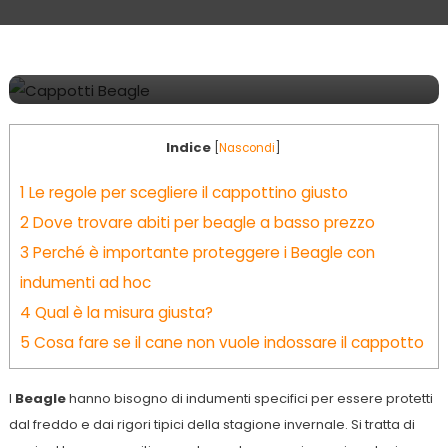
Accessori
25 Gennaio 2020
Matthew
Come scegliere gli abiti per i nostri beagle
Indice
[
Nascondi
]
1
Le regole per scegliere il cappottino giusto
2
Dove trovare abiti per beagle a basso prezzo
3
Perché è importante proteggere i Beagle con
indumenti ad hoc
4
Qual è la misura giusta?
5
Cosa fare se il cane non vuole indossare il cappotto
I
Beagle
hanno bisogno di indumenti specifici per essere protetti
dal freddo e dai rigori tipici della stagione invernale. Si tratta di