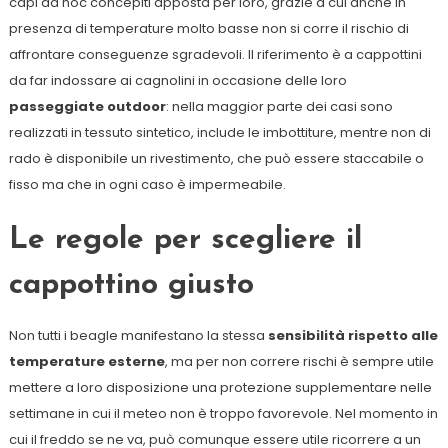
capi ad hoc concepiti apposta per loro, grazie a cui anche in
presenza di temperature molto basse non si corre il rischio di
affrontare conseguenze sgradevoli. Il riferimento è a cappottini
da far indossare ai cagnolini in occasione delle loro
passeggiate outdoor
: nella maggior parte dei casi sono
realizzati in tessuto sintetico, include le imbottiture, mentre non di
rado è disponibile un rivestimento, che può essere staccabile o
fisso ma che in ogni caso è impermeabile.
Le regole per scegliere il
cappottino giusto
Non tutti i beagle manifestano la stessa
sensibilità rispetto alle
temperature esterne
, ma per non correre rischi è sempre utile
mettere a loro disposizione una protezione supplementare nelle
settimane in cui il meteo non è troppo favorevole. Nel momento in
cui il freddo se ne va, può comunque essere utile ricorrere a un