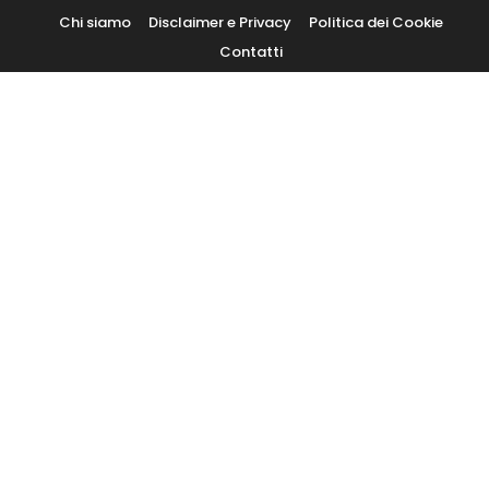
Skip
Chi siamo
Disclaimer e Privacy
Politica dei Cookie
To
Contatti
Content