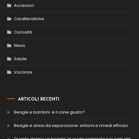
Accessori
Caratteristiche
Curiosità
News
Salute
Vacanze
ARTICOLI RECENTI
Beagle e bambini: è il cane giusto?
Beagle e ansia da separazione: sintomi e rimedi efficaci
Quanto dorme un beagle: la guida completa per ogni età