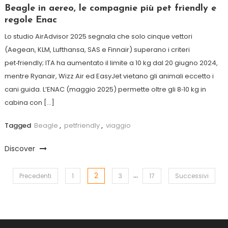
Beagle in aereo, le compagnie più pet friendly e
regole Enac
Lo studio AirAdvisor 2025 segnala che solo cinque vettori
(Aegean, KLM, Lufthansa, SAS e Finnair) superano i criteri
pet‑friendly; ITA ha aumentato il limite a 10 kg dal 20 giugno 2024,
mentre Ryanair, Wizz Air ed EasyJet vietano gli animali eccetto i
cani guida. L’ENAC (maggio 2025) permette oltre gli 8‑10 kg in
cabina con […]
Tagged
Beagle
,
petfriendly
,
viaggio
Discover
…
2
Paginazione
Precedenti
1
3
17
Successivi
degli
articoli