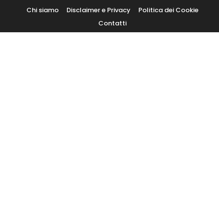
Skip
Chi siamo
Disclaimer e Privacy
Politica dei Cookie
To
Contatti
Content