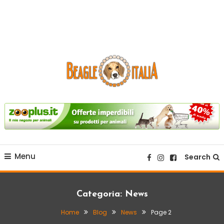
sito web dedicato alla razza beagle.
Beagle Italia
Menu
Search
Categoria:
News
Home
Blog
News
Page 2