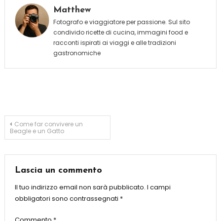
Matthew
Fotografo e viaggiatore per passione. Sul sito
condivido ricette di cucina, immagini food e
racconti ispirati ai viaggi e alle tradizioni
gastronomiche
Navigazione
Come far convivere un
Beagle e un Gatto
articoli
Lascia un commento
Il tuo indirizzo email non sarà pubblicato.
I campi
obbligatori sono contrassegnati
*
Commento
*