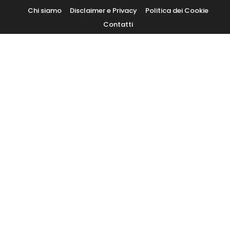
Skip
Chi siamo
Disclaimer e Privacy
Politica dei Cookie
To
Contatti
Content