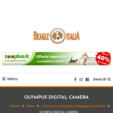
sito web dedicato alla razza beagle.
Beagle Italia
Menu
Search
OLYMPUS DIGITAL CAMERA
Home
News
Come far convivere un Beagle e un Gatto
OLYMPUS DIGITAL CAMERA